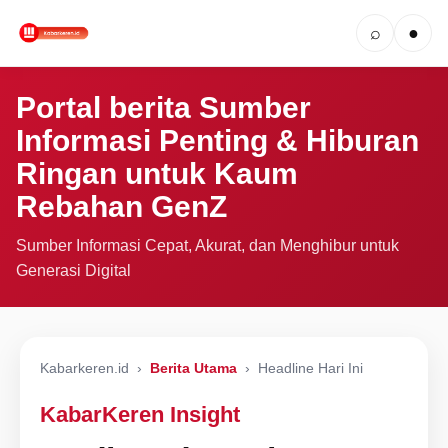
⌕
●
Portal berita Sumber
Informasi Penting & Hiburan
Ringan untuk Kaum
Rebahan GenZ
Sumber Informasi Cepat, Akurat, dan Menghibur untuk
Generasi Digital
Kabarkeren.id ›
Berita Utama
› Headline Hari Ini
KabarKeren Insight