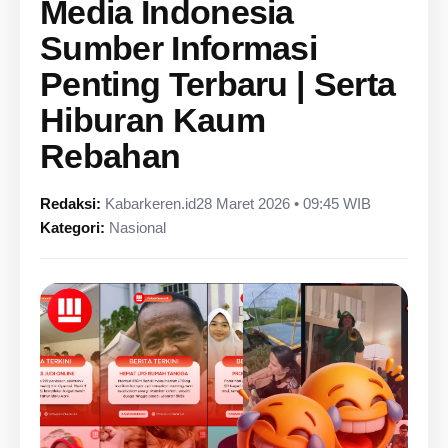
Media Indonesia
Sumber Informasi
Penting Terbaru | Serta
Hiburan Kaum
Rebahan
Redaksi:
Kabarkeren.id
28 Maret 2026 • 09:45 WIB
Kategori:
Nasional