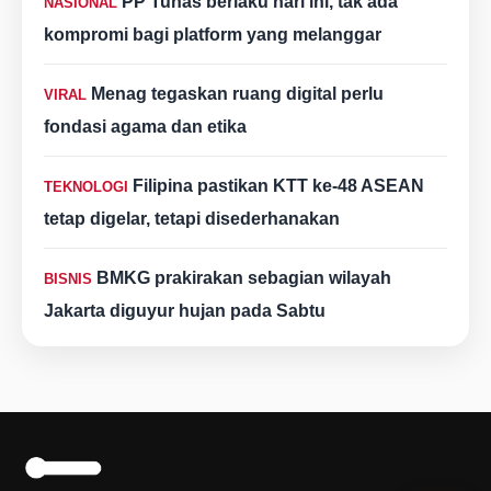
PP Tunas berlaku hari ini, tak ada
NASIONAL
kompromi bagi platform yang melanggar
Menag tegaskan ruang digital perlu
VIRAL
fondasi agama dan etika
Filipina pastikan KTT ke-48 ASEAN
TEKNOLOGI
tetap digelar, tetapi disederhanakan
BMKG prakirakan sebagian wilayah
BISNIS
Jakarta diguyur hujan pada Sabtu