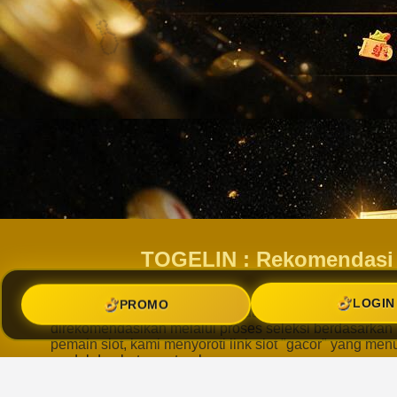
TOGELIN : Rekomendasi S
PROMO
LOGIN
Togelin menyediakan rekomendasi
situs togel online
da
direkomendasikan melalui proses seleksi berdasarkan l
🍗
pemain slot, kami menyoroti link slot "gacor" yang 
modal dan batasan taruhan.
Fitur penting yang disorot meliputi: verifikasi identita