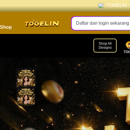
TOGELIN : 
Daftar dan login sekarang
Shop
Shop All
Designs
TO