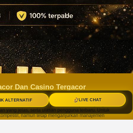
acor Dan Casino Tergacor
LIVE CHAT
NK ALTERNATIF
ansi, dan kenyamanan pemain. Setiap situs yang
an yang jelas, serta ulasan pengguna terbaru. Untuk
 kompetitif, namun tetap menganjurkan manajemen
udit RTP independen jika tersedia. Selain itu, platform