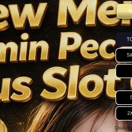
🍗
D
Style
T
Si
Size
🍛
2
Quantit