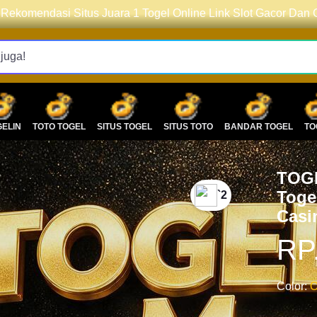
Rekomendasi Situs Juara 1 Togel Online Link Slot Gacor Dan 
 juga!
🍙
GELIN
TOTO TOGEL
SITUS TOGEL
SITUS TOTO
BANDAR TOGEL
TO
TOGE
Toge
`2
Casi
RP
Color:
O